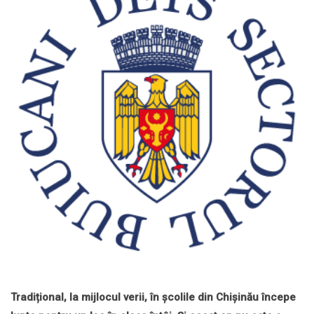
Tradițional, la mijlocul verii, în școlile din Chișinău începe