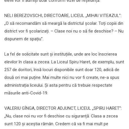
elevii vor fi admiși doar conform vizei de reședință.
NELI BEREZOVSCHI, DIRECTOARE, LICEUL „MIHAI VITEAZUL”:
„O să recomandăm să meargă la districtul școlar. Toți copiii din
district vor fi școlarizați. – Clase noi nu o să fie deschise? – Nu
dispunem de spațiu”.
La fel de solicitate sunt și instituțiile, unde are loc înscrierea
elevilor în clasa a zecea. La Liceul Spiru Haret, de exemplu, sunt
257 de doritori, însă locuri disponibile sunt doar 120, adică de
două ori mai puține. Mai multe nici nu vor fi create, ne-a spus
administrația liceului. Și asta pentru că trebuie respectate
măsurile anti-Covid-19.
VALERIU GÎNGA, DIRECTOR ADJUNCT, LICEUL „SPIRU HARET”:
„Nu, clase noi nu vor fi deschise cu siguranță. Clasa a zecea
sunt 120 și aceștia rămân. Credem că va fi mai mult pe