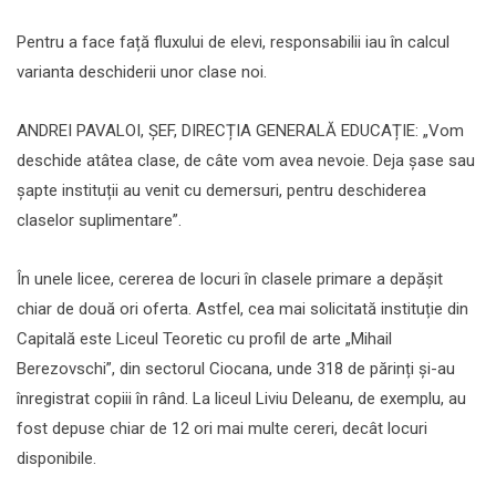
Pentru a face față fluxului de elevi, responsabilii iau în calcul
varianta deschiderii unor clase noi.
ANDREI PAVALOI, ȘEF, DIRECȚIA GENERALĂ EDUCAȚIE: „Vom
deschide atâtea clase, de câte vom avea nevoie. Deja șase sau
șapte instituții au venit cu demersuri, pentru deschiderea
claselor suplimentare”.
În unele licee, cererea de locuri în clasele primare a depășit
chiar de două ori oferta. Astfel, cea mai solicitată instituție din
Capitală este Liceul Teoretic cu profil de arte „Mihail
Berezovschi”, din sectorul Ciocana, unde 318 de părinți și-au
înregistrat copiii în rând. La liceul Liviu Deleanu, de exemplu, au
fost depuse chiar de 12 ori mai multe cereri, decât locuri
disponibile.