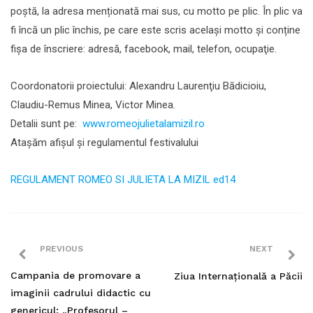
poştă, la adresa menționată mai sus, cu motto pe plic. În plic va
fi încă un plic închis, pe care este scris acelaşi motto și conține
fişa de înscriere: adresă, facebook, mail, telefon, ocupaţie.
Coordonatorii proiectului: Alexandru Laurenţiu Bădicioiu,
Claudiu-Remus Minea, Victor Minea.
Detalii sunt pe:
www.romeojulietalamizil.ro
Atașăm afișul și regulamentul festivalului
REGULAMENT ROMEO SI JULIETA LA MIZIL ed14
PREVIOUS
NEXT
Campania de promovare a
Ziua Internațională a Păcii
imaginii cadrului didactic cu
genericul: „Profesorul –