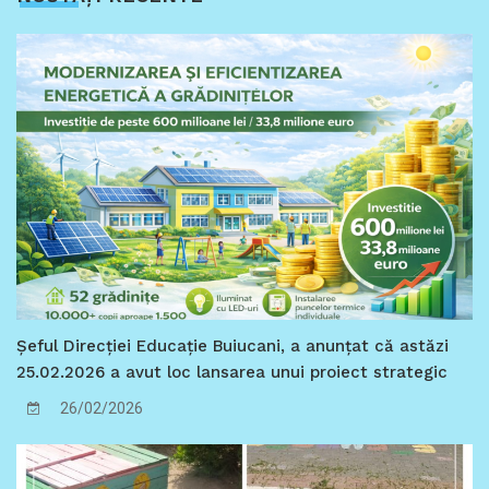
Șeful Direcției Educație Buiucani, a anunțat că astăzi
25.02.2026 a avut loc lansarea unui proiect strategic
de importanță municipală, care marchează o
26/02/2026
intervenție sistemică în creșterea performanței
energetice a instituțiilor de educație timpurie din
Chișinău.