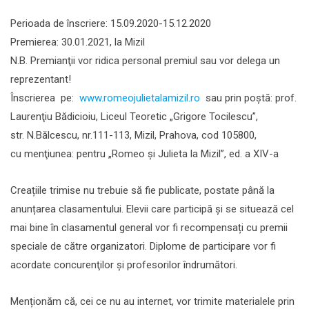
Perioada de înscriere: 15.09.2020-15.12.2020
Premierea: 30.01.2021, la Mizil
N.B. Premianţii vor ridica personal premiul sau vor delega un
reprezentant!
Înscrierea pe:
www.romeojulietalamizil.ro
sau prin poştă: prof.
Laurenţiu Bădicioiu, Liceul Teoretic „Grigore Tocilescu”,
str. N.Bălcescu, nr.111-113, Mizil, Prahova, cod 105800,
cu menţiunea: pentru „Romeo şi Julieta la Mizil”, ed. a XIV-a
Creațiile trimise nu trebuie să fie publicate, postate până la
anunțarea clasamentului. Elevii care participă și se situează cel
mai bine în clasamentul general vor fi recompensați cu premii
speciale de către organizatori. Diplome de participare vor fi
acordate concurenţilor şi profesorilor îndrumători.
Menționăm că, cei ce nu au internet, vor trimite materialele prin