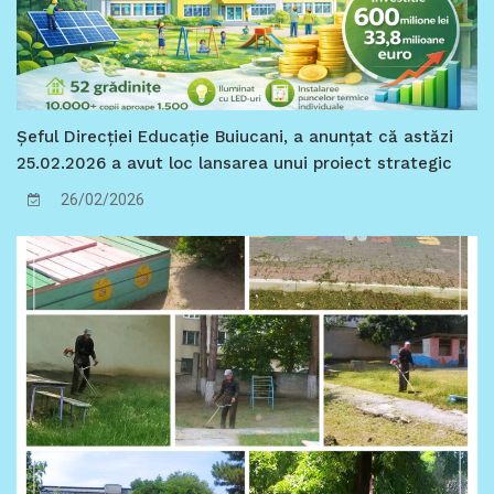
Șeful Direcției Educație Buiucani, a anunțat că astăzi
25.02.2026 a avut loc lansarea unui proiect strategic
de importanță municipală, care marchează o
26/02/2026
intervenție sistemică în creșterea performanței
energetice a instituțiilor de educație timpurie din
Chișinău.