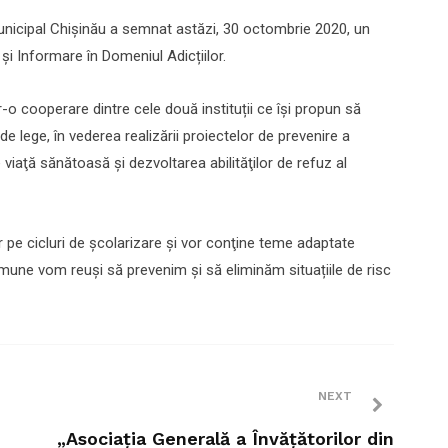
 municipal Chișinău a semnat astăzi, 30 octombrie 2020, un
i Informare în Domeniul Adicțiilor.
-o cooperare dintre cele două instituții ce își propun să
de lege, în vederea realizării proiectelor de prevenire a
viaţă sănătoasă şi dezvoltarea abilităţilor de refuz al
r pe cicluri de şcolarizare şi vor conţine teme adaptate
mune vom reuși să prevenim și să eliminăm situațiile de risc
NEXT
„Asociaţia Generală a Învăţătorilor din