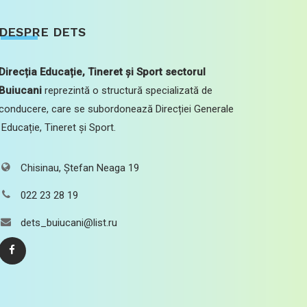
DESPRE DETS
Direcția Educație, Tineret și Sport sectorul
Buiucani
reprezintă o structură specializată de
conducere, care se subordonează Direcției Generale
Educație, Tineret și Sport.
Chisinau, Ștefan Neaga 19
022 23 28 19
dets_buiucani@list.ru