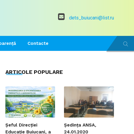
dets_buiucani@list.ru
parență
Contacte
ARTICOLE POPULARE
Șeful Direcției
Ședința ANSA,
Educație Buiucani, a
24.01.2020