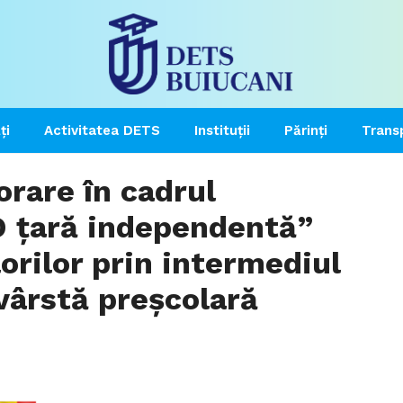
ți
Activitatea DETS
Instituții
Părinți
Trans
rare în cadrul
„O țară independentă”
rilor prin intermediul
 vârstă preșcolară