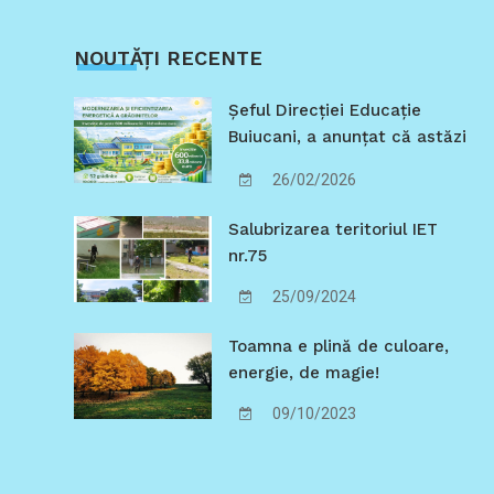
NOUTĂȚI RECENTE
Șeful Direcției Educație
Buiucani, a anunțat că astăzi
25.02.2026 a avut loc lansarea
26/02/2026
unui proiect strategic de
importanță municipală, care
Salubrizarea teritoriul IET
marchează o intervenție
nr.75
sistemică în creșterea
performanței energetice a
25/09/2024
instituțiilor de educație
Toamna e plină de culoare,
timpurie din Chișinău.
energie, de magie!
09/10/2023