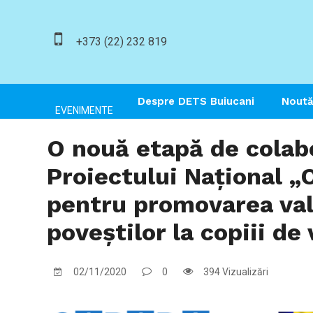
+373 (22) 232 819
Despre DETS Buiucani
Noută
EVENIMENTE
O nouă etapă de colabo
Proiectului Național 
pentru promovarea valo
poveștilor la copiii de
02/11/2020
0
394 Vizualizări