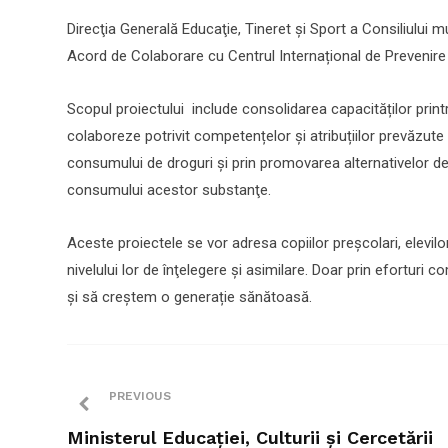
Direcţia Generală Educaţie, Tineret și Sport a Consiliului
Acord de Colaborare cu Centrul Internațional de Prevenire ș
Scopul proiectului include consolidarea capacităților printr
colaboreze potrivit competențelor și atribuțiilor prevăzute 
consumului de droguri și prin promovarea alternativelor de 
consumului acestor substanţe.
Aceste proiectele se vor adresa copiilor preșcolari, elevilo
nivelului lor de înţelegere şi asimilare. Doar prin eforturi co
și să creștem o generație sănătoasă.
PREVIOUS
Ministerul Educației, Culturii și Cercetării