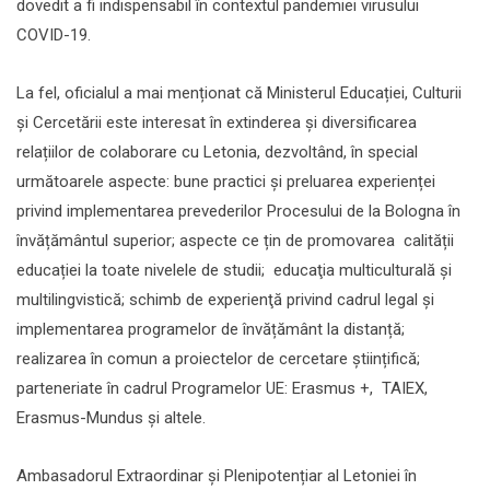
dovedit a fi indispensabil în contextul pandemiei virusului
COVID-19.
La fel, oficialul a mai menționat că
Ministerul Educației, Culturii
şi Cercetării este interesat în extinderea și diversificarea
relațiilor de colaborare cu Letonia, dezvoltând, în special
următoarele aspecte: bune practici și preluarea experienței
privind implementarea prevederilor Procesului de la Bologna în
învățământul superior; aspecte ce țin de promovarea calității
educației la toate nivelele de studii; educaţia multiculturală şi
multilingvistică; schimb de experienţă privind cadrul legal și
implementarea programelor de învățământ la distanță;
realizarea în comun a proiectelor de cercetare științifică;
parteneriate în cadrul Programelor UE: Erasmus +, TAIEX,
Erasmus-Mundus și altele.
Ambasadorul Extraordinar și Plenipotențiar al Letoniei în