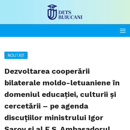
NOUTĂȚI
Dezvoltarea cooperării
bilaterale moldo-letuaniene în
domeniul educației, culturii și
cercetării – pe agenda
discuțiilor ministrului Igor
Șarov și al E.S. Ambasadorul