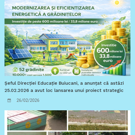
Șeful Direcției Educație Buiucani, a anunțat că astăzi
25.02.2026 a avut loc lansarea unui proiect strategic
de importanță municipală, care marchează o
26/02/2026
intervenție sistemică în creșterea performanței
energetice a instituțiilor de educație timpurie din
Chișinău.