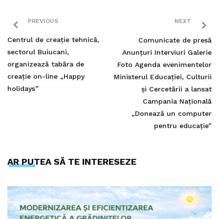
PREVIOUS
NEXT
Centrul de creație tehnică,
Comunicate de presă
sectorul Buiucani,
Anunțuri Interviuri Galerie
organizează tabăra de
Foto Agenda evenimentelor
creație on-line „Happy
Ministerul Educației, Culturii
holidays”
și Cercetării a lansat
Campania Națională
„Donează un computer
pentru educație”
AR PUTEA SĂ TE INTERESEZE