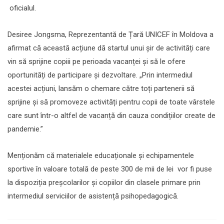
oficialul.
Desiree Jongsma, Reprezentantă de Țară UNICEF în Moldova a
afirmat că această acțiune dă startul unui șir de activități care
vin să sprijine copiii pe perioada vacanței și să le ofere
oportunități de participare și dezvoltare. „Prin intermediul
acestei acțiuni, lansăm o chemare către toți partenerii să
sprijine și să promoveze activități pentru copii de toate vârstele
care sunt într-o altfel de vacanță din cauza condițiilor create de
pandemie.”
Menționăm că materialele educaționale și echipamentele
sportive în valoare totală de peste 300 de mii de lei vor fi puse
la dispoziția preșcolarilor și copiilor din clasele primare prin
intermediul serviciilor de asistență psihopedagogică.