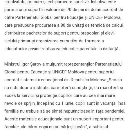
creativitate, precum și echipamente sportive. Inițiativa este
parte a unui suport în valoare de 70 de mii de dolari acordat de
către Parteneriatul Global pentru Educație și UNICEF Moldova,
care presupune procurarea a 80 de unități de tehnică de calcul,
distribuirea pachetelor de suport pentru preșcolari și elevii
ciclului primar și organizarea cursurilor de formare a
educatorilor privind realizarea educației parentale la distanță.
Ministrul Igor Șarov a mulțumit reprezentanților Parteneriatului
Global pentru Educație și UNICEF Moldova pentru suportul
acordat sistemului educațional din Republica Moldova.„Școala
nu este doar o instituție care oferă cunoștințe, ea mai oferă și
acces la servicii și protecție copiilor care au cea mai mare
nevoie de sprijin. Începând cu 1 iunie, copiii sunt în vacanță. Însă
familiile nu trebuie să se simtă neputincioase în fața pandemiei.
Aceste materiale educaționale sunt un suport important pentru
familiile, ale căror copii nu au cărți și jucării”, a subliniat