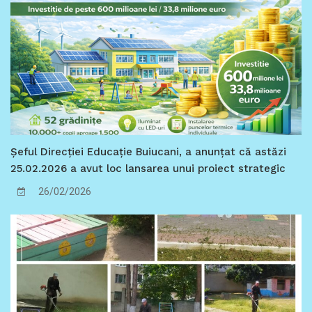
Șeful Direcției Educație Buiucani, a anunțat că astăzi
25.02.2026 a avut loc lansarea unui proiect strategic
de importanță municipală, care marchează o
26/02/2026
intervenție sistemică în creșterea performanței
energetice a instituțiilor de educație timpurie din
Chișinău.