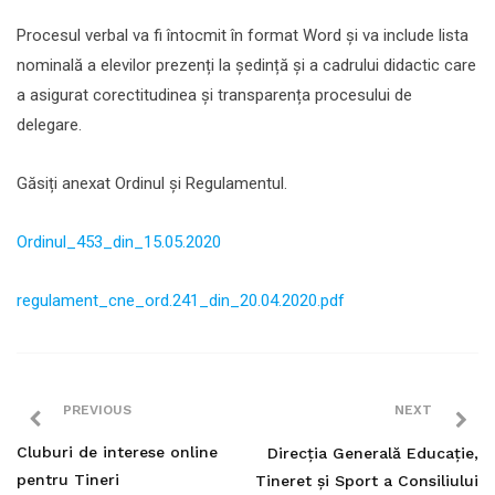
Procesul verbal va fi întocmit în format Word și va include lista
nominală a elevilor prezenți la ședință și a cadrului didactic care
a asigurat corectitudinea și transparența procesului de
delegare.
Găsiți anexat Ordinul și Regulamentul.
Ordinul_453_din_15.05.2020
regulament_cne_ord.241_din_20.04.2020.pdf
PREVIOUS
NEXT
Cluburi de interese online
Direcția Generală Educație,
pentru Tineri
Tineret și Sport a Consiliului